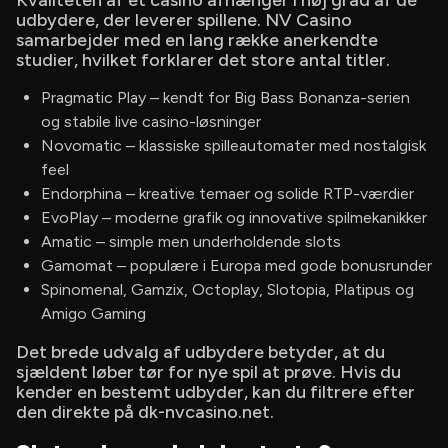
Kvaliteten af et casino afhænger i høj grad af de
udbydere, der leverer spillene. NV Casino
samarbejder med en lang række anerkendte
studier, hvilket forklarer det store antal titler.
Pragmatic Play – kendt for Big Bass Bonanza-serien
og stabile live casino-løsninger
Novomatic – klassiske spilleautomater med nostalgisk
feel
Endorphina – kreative temaer og solide RTP-værdier
EvoPlay – moderne grafik og innovative spilmekanikker
Amatic – simple men underholdende slots
Gamomat – populære i Europa med gode bonusrunder
Spinomenal, Gamzix, Octoplay, Slotopia, Platipus og
Amigo Gaming
Det brede udvalg af udbydere betyder, at du
sjældent løber tør for nye spil at prøve. Hvis du
kender en bestemt udbyder, kan du filtrere efter
den direkte på dk-nvcasino.net.