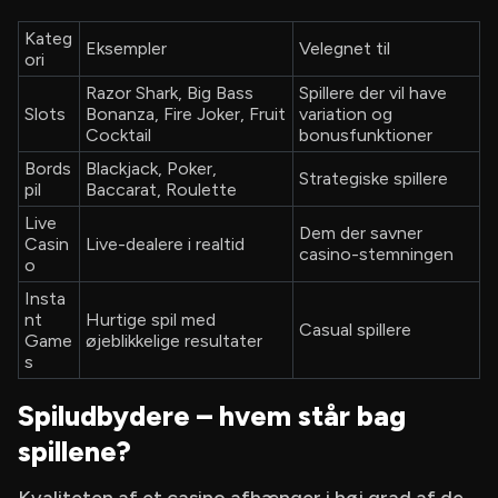
Kateg
Eksempler
Velegnet til
ori
Razor Shark, Big Bass
Spillere der vil have
Slots
Bonanza, Fire Joker, Fruit
variation og
Cocktail
bonusfunktioner
Bords
Blackjack, Poker,
Strategiske spillere
pil
Baccarat, Roulette
Live
Dem der savner
Casin
Live-dealere i realtid
casino-stemningen
o
Insta
nt
Hurtige spil med
Casual spillere
Game
øjeblikkelige resultater
s
Spiludbydere – hvem står bag
spillene?