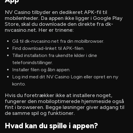
NV Casino tilbyder en dedikeret APK-fil til
mobilenheder. Da appen ikke ligger i Google Play
Store, skal du downloade den direkte fra dk-
nvcasino.net. Her er trinene:
Gå til dk-nvcasino.net fra din mobilbrowser.
Find download-linket til APK-filen.
Tillad installation fra ukendte kilder i dine
telefonindstillinger.
Installer filen og åbn appen.
Log ind med dit NV Casino Login eller opret en ny
konto.
Hvis du foretrækker ikke at installere noget,
fungerer den mobiloptimerede hjemmeside også
fint i browseren. Begge løsninger giver adgang til
de samme spil og funktioner.
Hvad kan du spille i appen?