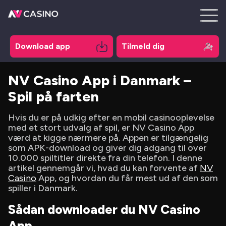
Download app
Tilmeld dig
NV Casino App i Danmark –
Registrering
Spil på farten
Mobil
Hvis du er på udkig efter en mobil casinooplevelse
med et stort udvalg af spil, er NV Casino App
Bonusser
værd at kigge nærmere på. Appen er tilgængelig
som APK-download og giver dig adgang til over
10.000 spiltitler direkte fra din telefon. I denne
Online spilleautomater
artikel gennemgår vi, hvad du kan forvente af
NV
Casino
App, og hvordan du får mest ud af den som
Betalinger
spiller i Danmark.
Kontakter
Sådan downloader du NV Casino
App
Om os