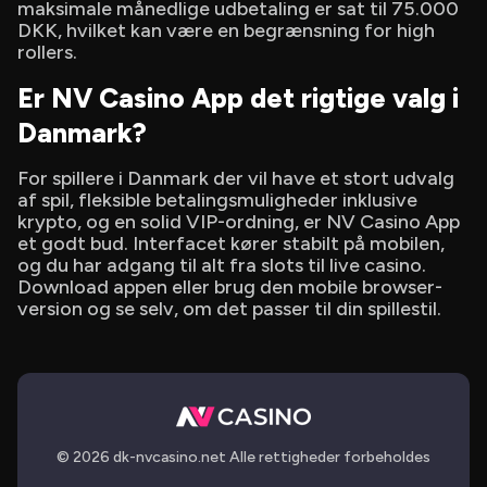
maksimale månedlige udbetaling er sat til 75.000
DKK, hvilket kan være en begrænsning for high
rollers.
Er NV Casino App det rigtige valg i
Danmark?
For spillere i Danmark der vil have et stort udvalg
af spil, fleksible betalingsmuligheder inklusive
krypto, og en solid VIP-ordning, er NV Casino App
et godt bud. Interfacet kører stabilt på mobilen,
og du har adgang til alt fra slots til live casino.
Download appen eller brug den mobile browser-
version og se selv, om det passer til din spillestil.
© 2026 dk-nvcasino.net Alle rettigheder forbeholdes